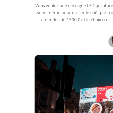
Vous voulez une enseigne LED qui attire
vous-même pour diviser le coût par troi
amendes de 1500 € et le choix crucial