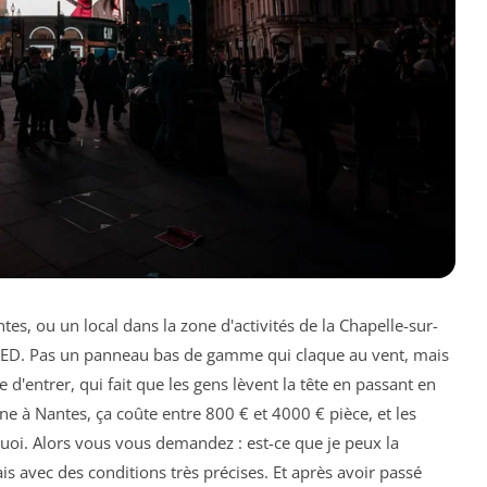
es, ou un local dans la zone d'activités de la Chapelle-sur-
LED. Pas un panneau bas de gamme qui claque au vent, mais
 d'entrer, qui fait que les gens lèvent la tête en passant en
e à Nantes, ça coûte entre 800 € et 4000 € pièce, et les
uoi. Alors vous vous demandez : est-ce que je peux la
s avec des conditions très précises. Et après avoir passé