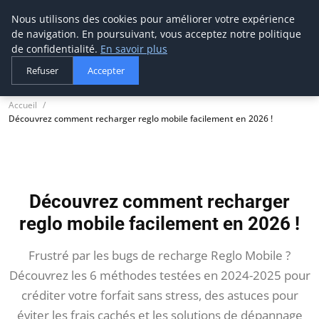
Nous utilisons des cookies pour améliorer votre expérience
thestorefinder
de navigation. En poursuivant, vous acceptez notre politique
Trouvez les meilleures adresses business
de confidentialité.
En savoir plus
Refuser
Accepter
Accueil
Découvrez comment recharger reglo mobile facilement en 2026 !
Découvrez comment recharger
reglo mobile facilement en 2026 !
Frustré par les bugs de recharge Reglo Mobile ?
Découvrez les 6 méthodes testées en 2024-2025 pour
créditer votre forfait sans stress, des astuces pour
éviter les frais cachés et les solutions de dépannage