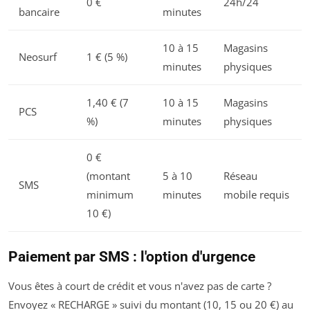
0 €
24h/24
bancaire
minutes
10 à 15
Magasins
Neosurf
1 € (5 %)
minutes
physiques
1,40 € (7
10 à 15
Magasins
PCS
%)
minutes
physiques
0 €
(montant
5 à 10
Réseau
SMS
minimum
minutes
mobile requis
10 €)
Paiement par SMS : l'option d'urgence
Vous êtes à court de crédit et vous n'avez pas de carte ?
Envoyez « RECHARGE » suivi du montant (10, 15 ou 20 €) au