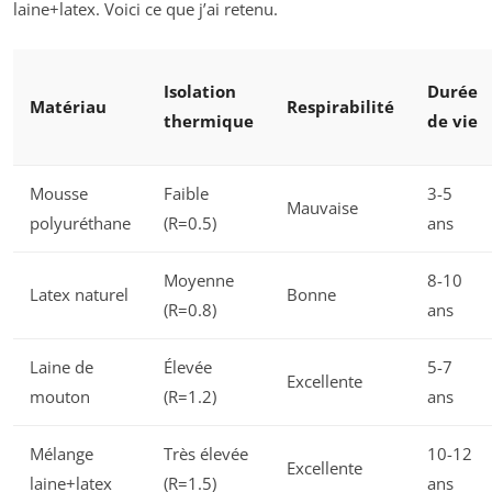
laine+latex. Voici ce que j’ai retenu.
Isolation
Durée
Matériau
Respirabilité
thermique
de vie
Mousse
Faible
3-5
Mauvaise
polyuréthane
(R=0.5)
ans
Moyenne
8-10
Latex naturel
Bonne
(R=0.8)
ans
Laine de
Élevée
5-7
Excellente
mouton
(R=1.2)
ans
Mélange
Très élevée
10-12
Excellente
laine+latex
(R=1.5)
ans