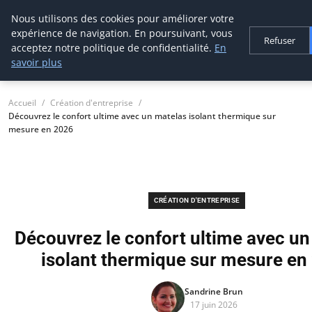
Nous utilisons des cookies pour améliorer votre
thestorefinder
expérience de navigation. En poursuivant, vous
Trouvez les meilleures adresses business
Refuser
acceptez notre politique de confidentialité.
En
savoir plus
Accueil
Création d'entreprise
Découvrez le confort ultime avec un matelas isolant thermique sur
mesure en 2026
CRÉATION D'ENTREPRISE
Découvrez le confort ultime avec un
isolant thermique sur mesure en
Sandrine Brun
17 juin 2026