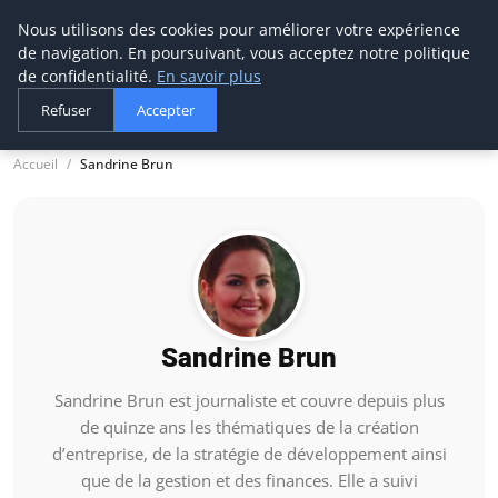
Nous utilisons des cookies pour améliorer votre expérience
thestorefinder
de navigation. En poursuivant, vous acceptez notre politique
Trouvez les meilleures adresses business
de confidentialité.
En savoir plus
Refuser
Accepter
Accueil
Sandrine Brun
Sandrine Brun
Sandrine Brun est journaliste et couvre depuis plus
de quinze ans les thématiques de la création
d’entreprise, de la stratégie de développement ainsi
que de la gestion et des finances. Elle a suivi