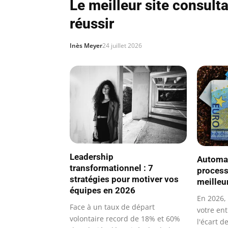
Le meilleur site consult
réussir
Inès Meyer
24 juillet 2026
Leadership
Automat
transformationnel : 7
processu
stratégies pour motiver vos
meilleu
équipes en 2026
En 2026,
Face à un taux de départ
votre ent
volontaire record de 18% et 60%
l'écart d