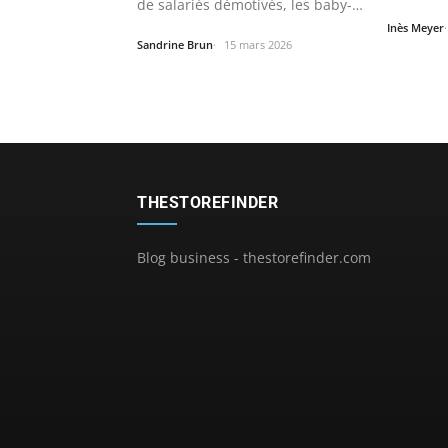
de salariés démotivés, les baby-
atteindr
foot et…
Inès Meyer
Sandrine Brun
15 mars 2026
THESTOREFINDER
Blog business - thestorefinder.com