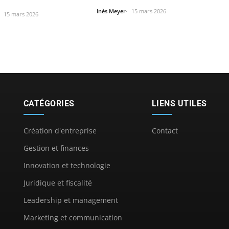
e…
Inès Meyer
15 mars 2026
15 mars 2026
CATÉGORIES
LIENS UTILES
Création d'entreprise
Contact
Gestion et finances
Innovation et technologie
Juridique et fiscalité
Leadership et management
Marketing et communication