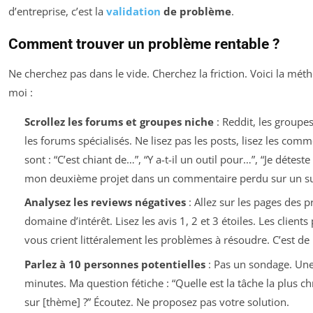
d’entreprise, c’est la
validation
de problème
.
Comment trouver un problème rentable ?
Ne cherchez pas dans le vide. Cherchez la friction. Voici la mé
moi :
Scrollez les forums et groupes niche
: Reddit, les groupe
les forums spécialisés. Ne lisez pas les posts, lisez les
comme
sont : “C’est chiant de…”, “Y a-t-il un outil pour…”, “Je détest
mon deuxième projet dans un commentaire perdu sur un sub
Analysez les reviews négatives
: Allez sur les pages des p
domaine d’intérêt. Lisez les avis 1, 2 et 3 étoiles. Les clien
vous crient littéralement les problèmes à résoudre. C’est de l
Parlez à 10 personnes potentielles
: Pas un sondage. Une
minutes. Ma question fétiche : “Quelle est la tâche la plus c
sur [thème] ?” Écoutez. Ne proposez pas votre solution.