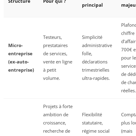
Structure
Pour qui ?
principal
majeu
Plafon
chiffre
Testeurs,
Simplicité
d’affai
Micro-
prestataires
administrative
700€ e
entreprise
de services,
folle,
pour le
(ex-auto-
vente en ligne
déclarations
service
entreprise)
à petit
trimestrielles
de déd
volume.
ultra-rapides.
de cha
réelles.
Projets à forte
ambition de
Flexibilité
Compta
croissance,
statutaire,
plus l
recherche de
régime social
(mais