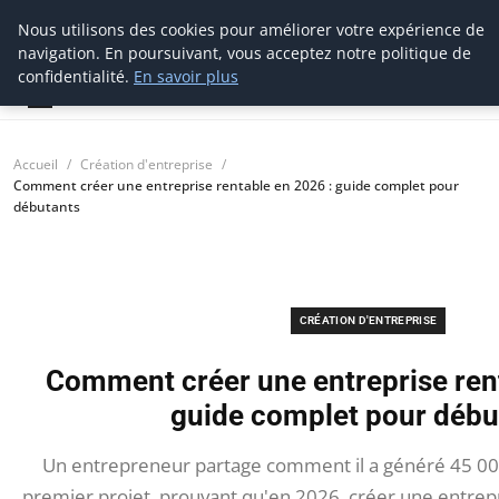
Nous utilisons des cookies pour améliorer votre expérience de
thestorefinder
navigation. En poursuivant, vous acceptez notre politique de
Trouvez les meilleures adresses business
confidentialité.
En savoir plus
Accueil
Création d'entreprise
Comment créer une entreprise rentable en 2026 : guide complet pour
débutants
CRÉATION D'ENTREPRISE
Comment créer une entreprise rent
guide complet pour débu
Un entrepreneur partage comment il a généré 45 00
premier projet, prouvant qu'en 2026, créer une entrepr