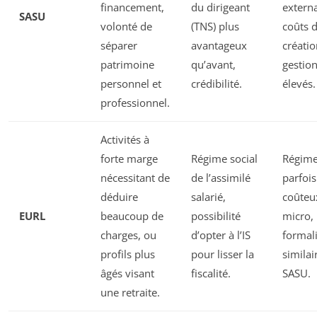
financement,
du dirigeant
externa
SASU
volonté de
(TNS) plus
coûts 
séparer
avantageux
créatio
patrimoine
qu’avant,
gestion
personnel et
crédibilité.
élevés.
professionnel.
Activités à
forte marge
Régime social
Régime
nécessitant de
de l’assimilé
parfois
déduire
salarié,
coûteu
EURL
beaucoup de
possibilité
micro,
charges, ou
d’opter à l’IS
formali
profils plus
pour lisser la
similai
âgés visant
fiscalité.
SASU.
une retraite.