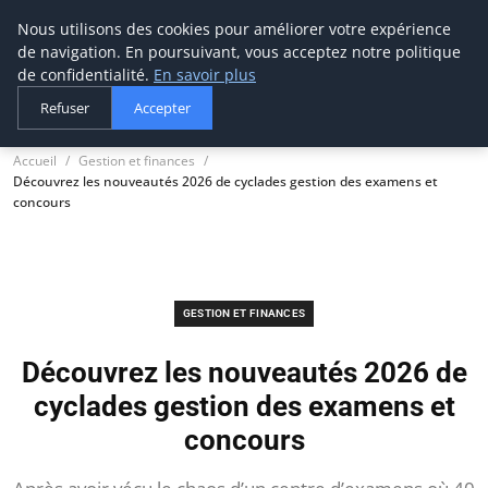
Nous utilisons des cookies pour améliorer votre expérience
thestorefinder
de navigation. En poursuivant, vous acceptez notre politique
Trouvez les meilleures adresses business
de confidentialité.
En savoir plus
Refuser
Accepter
Accueil
Gestion et finances
Découvrez les nouveautés 2026 de cyclades gestion des examens et
concours
GESTION ET FINANCES
Découvrez les nouveautés 2026 de
cyclades gestion des examens et
concours