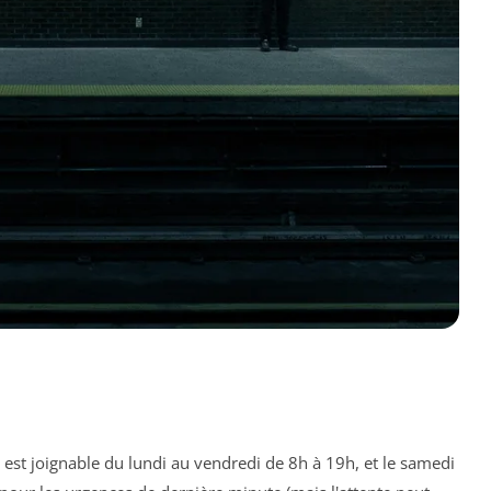
9 est joignable du lundi au vendredi de 8h à 19h, et le samedi