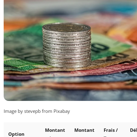
Image by stevepb from Pixabay
Montant
Montant
Frais /
Dé
Option