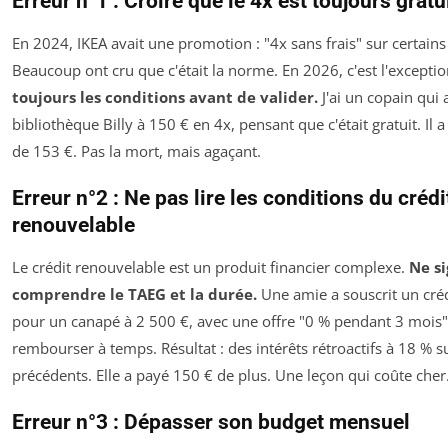
Erreur n°1 : Croire que le 4x est toujours gratu
En 2024, IKEA avait une promotion : "4x sans frais" sur certain
Beaucoup ont cru que c'était la norme. En 2026, c'est l'excepti
toujours les conditions avant de valider.
J'ai un copain qui 
bibliothèque Billy à 150 € en 4x, pensant que c'était gratuit. Il 
de 153 €. Pas la mort, mais agaçant.
Erreur n°2 : Ne pas lire les conditions du crédi
renouvelable
Le crédit renouvelable est un produit financier complexe.
Ne si
comprendre le TAEG et la durée.
Une amie a souscrit un cré
pour un canapé à 2 500 €, avec une offre "0 % pendant 3 mois".
rembourser à temps. Résultat : des intérêts rétroactifs à 18 % s
précédents. Elle a payé 150 € de plus. Une leçon qui coûte cher
Erreur n°3 : Dépasser son budget mensuel