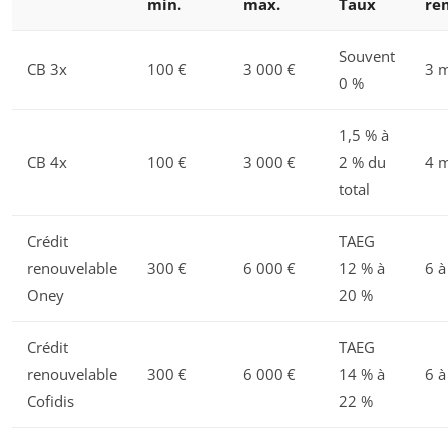
min.
max.
Taux
re
Souvent
CB 3x
100 €
3 000 €
3 
0 %
1,5 % à
CB 4x
100 €
3 000 €
2 % du
4 
total
Crédit
TAEG
renouvelable
300 €
6 000 €
12 % à
6 à
Oney
20 %
Crédit
TAEG
renouvelable
300 €
6 000 €
14 % à
6 à
Cofidis
22 %