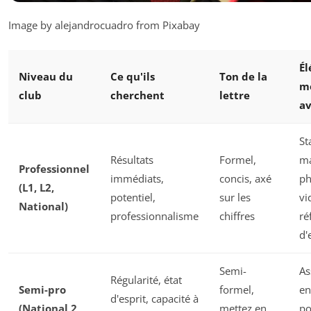
Image by alejandrocuadro from Pixabay
Él
Niveau du
Ce qu'ils
Ton de la
m
club
cherchent
lettre
a
St
Résultats
Formel,
ma
Professionnel
immédiats,
concis, axé
ph
(L1, L2,
potentiel,
sur les
vi
National)
professionnalisme
chiffres
ré
d'
Semi-
As
Régularité, état
Semi-pro
formel,
en
d'esprit, capacité à
(National 2,
mettez en
po