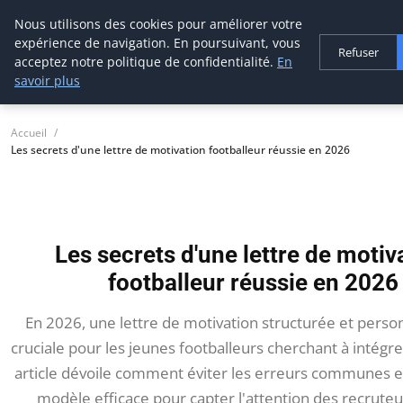
Nous utilisons des cookies pour améliorer votre
thestorefinder
expérience de navigation. En poursuivant, vous
Trouvez les meilleures adresses business
Refuser
acceptez notre politique de confidentialité.
En
savoir plus
Accueil
Les secrets d'une lettre de motivation footballeur réussie en 2026
Les secrets d'une lettre de motiv
footballeur réussie en 2026
En 2026, une lettre de motivation structurée et perso
cruciale pour les jeunes footballeurs cherchant à intégre
article dévoile comment éviter les erreurs communes 
modèle efficace pour capter l'attention des recruteu