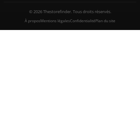
© 2026 Thestorefinder. Tous droits réservés.
À propos
Mentions légales
Confidentialité
Plan du site