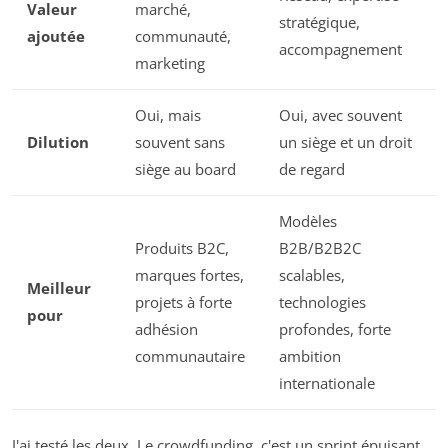
Valeur
marché,
stratégique,
ajoutée
communauté,
accompagnement
marketing
Oui, mais
Oui, avec souvent
Dilution
souvent sans
un siège et un droit
siège au board
de regard
Modèles
Produits B2C,
B2B/B2B2C
marques fortes,
scalables,
Meilleur
projets à forte
technologies
pour
adhésion
profondes, forte
communautaire
ambition
internationale
J'ai testé les deux. Le crowdfunding, c'est un sprint épuisant