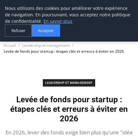
Nous utilisons des cookies pour améliorer votre expérience
thestorefinder
de navigation. En poursuivant, vous acceptez notre politique
Trouvez les meilleures adresses business
de confidentialité.
En savoir plus
Refuser
Accepter
Accueil
Leadership et management
Levée de fonds pour startup : étapes clés et erreurs à éviter en 2026
LEADERSHIP ET MANAGEMENT
Levée de fonds pour startup :
étapes clés et erreurs à éviter en
2026
En 2026, lever des fonds exige bien plus qu'une "idée