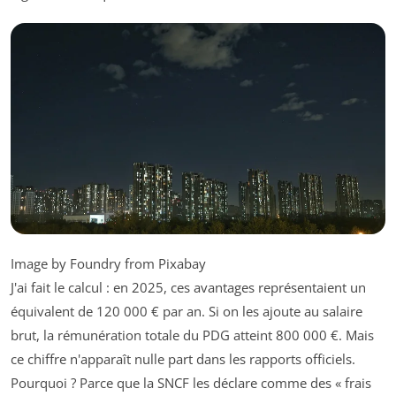
Image by Foundry from Pixabay
J'ai fait le calcul : en 2025, ces avantages représentaient un
équivalent de 120 000 € par an. Si on les ajoute au salaire
brut, la rémunération totale du PDG atteint 800 000 €. Mais
ce chiffre n'apparaît nulle part dans les rapports officiels.
Pourquoi ? Parce que la SNCF les déclare comme des « frais