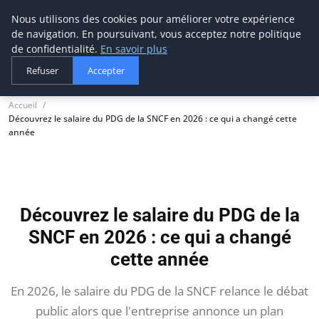
Nous utilisons des cookies pour améliorer votre expérience
thestorefinder
de navigation. En poursuivant, vous acceptez notre politique
Trouvez les meilleures adresses business
de confidentialité.
En savoir plus
Refuser
Accepter
Accueil
Découvrez le salaire du PDG de la SNCF en 2026 : ce qui a changé cette
année
Découvrez le salaire du PDG de la
SNCF en 2026 : ce qui a changé
cette année
En 2026, le salaire du PDG de la SNCF relance le débat
public alors que l'entreprise annonce un plan